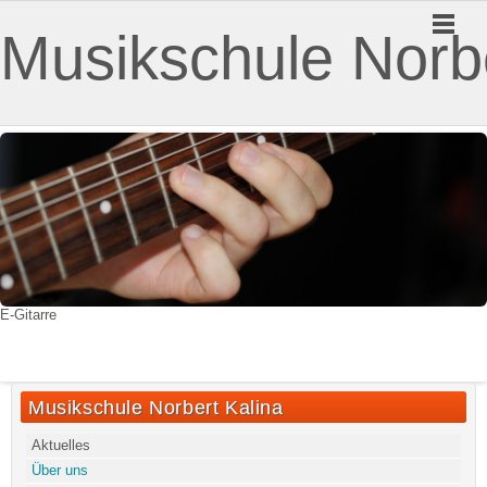
Musikschule Norbe
E-Gitarre
Musikschule Norbert Kalina
Aktuelles
Über uns