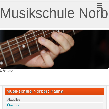
Musikschule Norbe
E-Gitarre
Musikschule Norbert Kalina
Aktuelles
Über uns