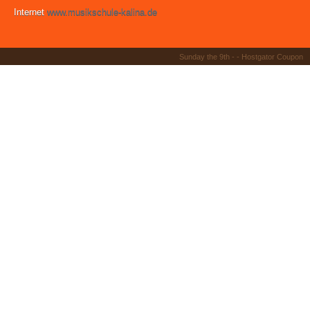
Internet
www.musikschule-kalina.de
Sunday the 9th - -
Hostgator Coupon