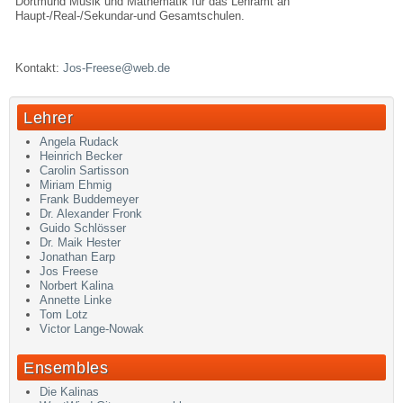
Dortmund Musik und Mathematik für das Lehramt an
Haupt-/Real-/Sekundar-und Gesamtschulen.
Kontakt:
Jos-Freese@web.de
Lehrer
Angela Rudack
Heinrich Becker
Carolin Sartisson
Miriam Ehmig
Frank Buddemeyer
Dr. Alexander Fronk
Guido Schlösser
Dr. Maik Hester
Jonathan Earp
Jos Freese
Norbert Kalina
Annette Linke
Tom Lotz
Victor Lange-Nowak
Ensembles
Die Kalinas