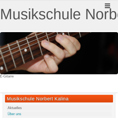
Musikschule Norbe
E-Gitarre
Musikschule Norbert Kalina
Aktuelles
Über uns