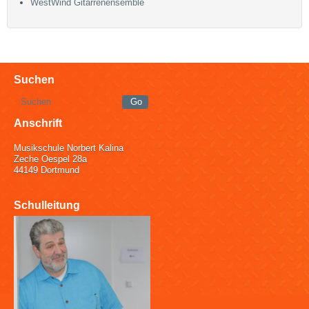
WestWind Gitarrenensemble
Suchen
Anschrift
Musikschule Norbert Kalina
Zeche Oespel 28a
44149 Dortmund
Schulleitung