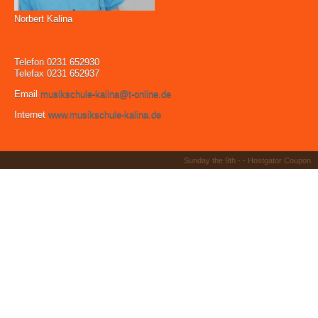
Norbert Kalina
Telefon 0231 652930
Telefax 0231 652937
Email
musikschule-kalina@t-online.de
Internet
www.musikschule-kalina.de
Sunday the 9th - -
Hostgator Coupon